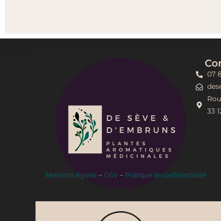
Co
07 8
des
Rou
33 
Mentions légales
–
CGV
–
Politique de confidentialité