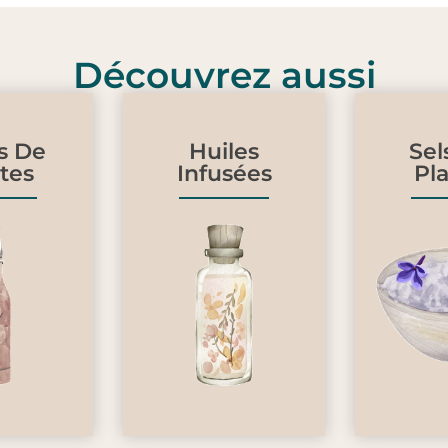
Découvrez aussi
s De
Huiles
Sel
tes
Infusées
Pl