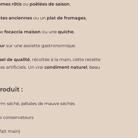
umes rôtis
ou
poêlées de saison
,
tes anciennes
ou un
plat de fromages
,
ne
focaccia maison
ou une
quiche
,
eur
sur une assiette gastronomique.
sel de qualité
, récoltée à la main, cette recette
es artificiels. Un vrai
condiment naturel
, beau
produit
:
thym séché, pétales de mauve séchés
ni conservateurs
fait main)