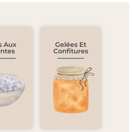
s Aux
Gelées Et
antes
Confitures