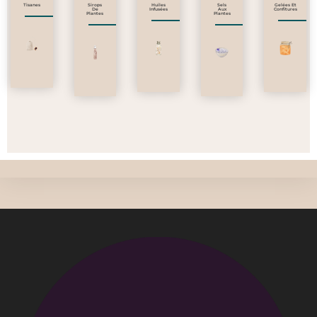
Tisanes
Sirops
Huiles
Sels
Gelées Et
De
Infusées
Aux
Confitures
Plantes
Plantes