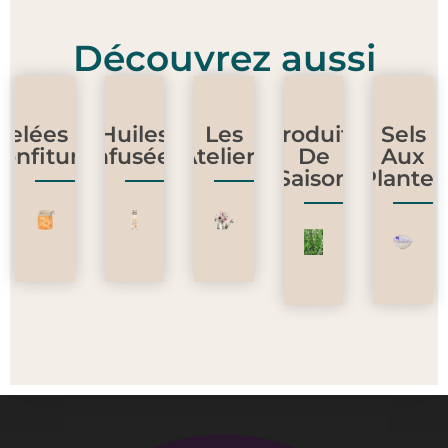
Découvrez aussi
Gelées Et
Huiles
Les
Produits
Sels
onfitures
Infusées
Ateliers
De
Aux
Saison
Plantes