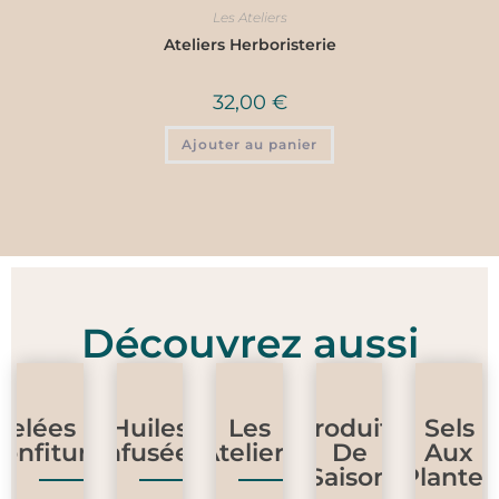
Les Ateliers
Ateliers Herboristerie
32,00
€
Ajouter au panier
Découvrez aussi
Gelées Et
Huiles
Les
Produits
Sels
onfitures
Infusées
Ateliers
De
Aux
Saison
Plantes